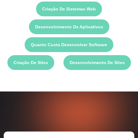
Criação De Sistemas Web
Desenvolvimento De Aplicativos
Quanto Custa Desenvolver Software
Criação De Sites
Desenvolvimento De Sites