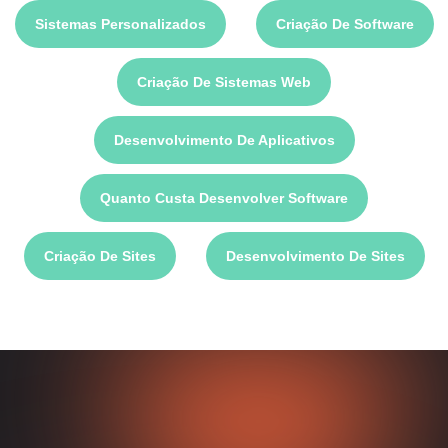
Sistemas Personalizados
Criação De Software
Criação De Sistemas Web
Desenvolvimento De Aplicativos
Quanto Custa Desenvolver Software
Criação De Sites
Desenvolvimento De Sites